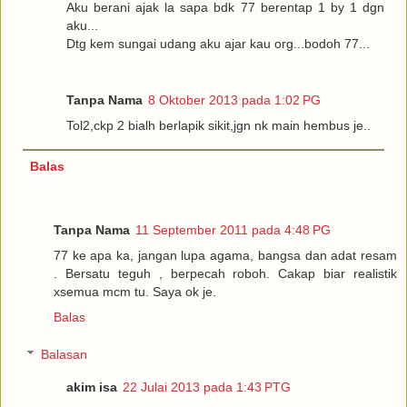
Aku berani ajak la sapa bdk 77 berentap 1 by 1 dgn
aku...
Dtg kem sungai udang aku ajar kau org...bodoh 77...
Tanpa Nama
8 Oktober 2013 pada 1:02 PG
Tol2,ckp 2 bialh berlapik sikit,jgn nk main hembus je..
Balas
Tanpa Nama
11 September 2011 pada 4:48 PG
77 ke apa ka, jangan lupa agama, bangsa dan adat resam
. Bersatu teguh , berpecah roboh. Cakap biar realistik
xsemua mcm tu. Saya ok je.
Balas
Balasan
akim isa
22 Julai 2013 pada 1:43 PTG