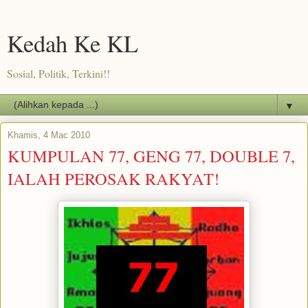
Kedah Ke KL
Sosial, Politik, Terkini!!
▼
Khamis, 4 Mac 2010
KUMPULAN 77, GENG 77, DOUBLE 7,
IALAH PEROSAK RAKYAT!