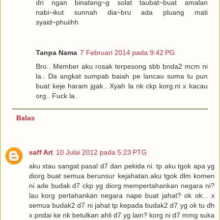
dri ngan binatang~g solat taubat~buat amalan
nabi~ikut sunnah dia~bru ada pluang mati
syaid~phuiihh
Tanpa Nama
7 Februari 2014 pada 9:42 PG
Bro.. Member aku rosak terpesong sbb bnda2 mcm ni
la.. Da angkat sumpab baiah pe lancau suma tu pun
buat keje haram jgak.. Xyah la nk ckp korg.ni x kacau
org.. Fuck la..
Balas
saff Art
10 Julai 2012 pada 5:23 PTG
aku xtau sangat pasal d7 dan pekida ni. tp aku tgok apa yg
diorg buat semua berunsur kejahatan.aku tgok dlm komen
ni ade budak d7 ckp yg diorg mempertahankan negara ni?
lau korg pertahankan negara nape buat jahat? ok ok... x
semua budak2 d7 ni jahat tp kepada budak2 d7 yg ok tu dh
x pndai ke nk betulkan ahli d7 yg lain? korg ni d7 mmg suka