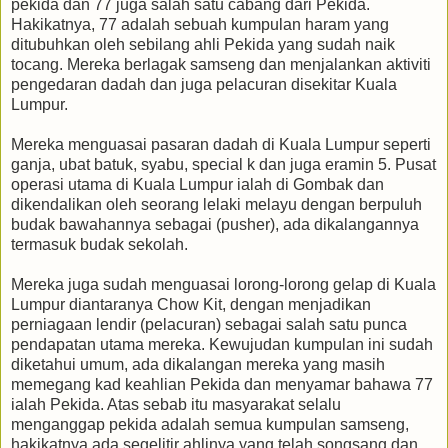
pekida dan 77 juga salah satu cabang dari Pekida.
Hakikatnya, 77 adalah sebuah kumpulan haram yang
ditubuhkan oleh sebilang ahli Pekida yang sudah naik
tocang. Mereka berlagak samseng dan menjalankan aktiviti
pengedaran dadah dan juga pelacuran disekitar Kuala
Lumpur.
Mereka menguasai pasaran dadah di Kuala Lumpur seperti
ganja, ubat batuk, syabu, special k dan juga eramin 5. Pusat
operasi utama di Kuala Lumpur ialah di Gombak dan
dikendalikan oleh seorang lelaki melayu dengan berpuluh
budak bawahannya sebagai (pusher), ada dikalangannya
termasuk budak sekolah.
Mereka juga sudah menguasai lorong-lorong gelap di Kuala
Lumpur diantaranya Chow Kit, dengan menjadikan
perniagaan lendir (pelacuran) sebagai salah satu punca
pendapatan utama mereka. Kewujudan kumpulan ini sudah
diketahui umum, ada dikalangan mereka yang masih
memegang kad keahlian Pekida dan menyamar bahawa 77
ialah Pekida. Atas sebab itu masyarakat selalu
menganggap pekida adalah semua kumpulan samseng,
hakikatnya ada segelitir ahlinya yang telah songsang dan