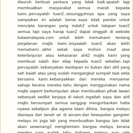
disuruh berbuat perkara yang tidak baik.apatah lagi
membuatkan masyarakat semua marah kepada
kami..percayalah tuan2..sesungguhnya apa yang saya
sampaikan ini adalah benar..saya tidak pandai untuk
mencipta karangan yang indah2 untuk tatapan tuan2
semua tapi saya harap tuan2 dapat singgah di website
batasmalaysia.com untuk lebih memahami tentang
perjalanan majlis kami..insyaalah tuan2 akan lebih
memahami...akhir sekali saya mohon maaf atas
keterlanjuran atau kekasaran ahli2 majlis kami yang
membuat salah dan silap kepada tuan2 sekelian..tapi
percayalah..kebanyakan kesilapan ini bukan dari ahli yang
sah baiah atau yang sudah mengangkat sumpah taat setia
bersama kami..kebanyakkan dari mereka menyamar
sahaja kerana mereka tahu dengan menggunakan nama
majlis seperti berkumpulan akan membuatkan pihak lawan
sebanyak sedikit berjaya di takuti..ingatlah saya dan ahli
majlis bersumpah semua sanggup mengorbankan hatta
nyawa sekalipun jika agama islam dihina, bangsa melayu
dianiaya dan tanah air di ancam.dan kewujudan gangster
melayu ini juga lah yang membuatkan bangsa lain tidak
akan sewenang2 menghentam bangsa melayu kerana
mereka juga sudah tahu bahawa melayu pun ade