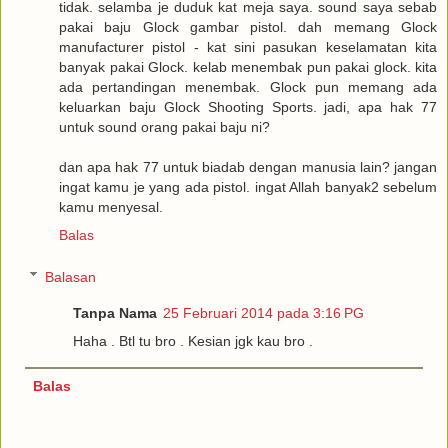
tidak. selamba je duduk kat meja saya. sound saya sebab
pakai baju Glock gambar pistol. dah memang Glock
manufacturer pistol - kat sini pasukan keselamatan kita
banyak pakai Glock. kelab menembak pun pakai glock. kita
ada pertandingan menembak. Glock pun memang ada
keluarkan baju Glock Shooting Sports. jadi, apa hak 77
untuk sound orang pakai baju ni?
dan apa hak 77 untuk biadab dengan manusia lain? jangan
ingat kamu je yang ada pistol. ingat Allah banyak2 sebelum
kamu menyesal.
Balas
Balasan
Tanpa Nama
25 Februari 2014 pada 3:16 PG
Haha . Btl tu bro . Kesian jgk kau bro .
Balas