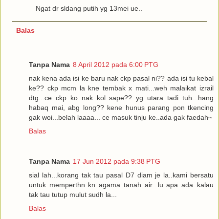
Ngat dr sldang putih yg 13mei ue..
Balas
Tanpa Nama
8 April 2012 pada 6:00 PTG
nak kena ada isi ke baru nak ckp pasal ni?? ada isi tu kebal
ke?? ckp mcm la kne tembak x mati...weh malaikat izrail
dtg...ce ckp ko nak kol sape?? yg utara tadi tuh...hang
habaq mai, abg long?? kene hunus parang pon tkencing
gak woi...belah laaaa... ce masuk tinju ke..ada gak faedah~
Balas
Tanpa Nama
17 Jun 2012 pada 9:38 PTG
sial lah...korang tak tau pasal D7 diam je la..kami bersatu
untuk memperthn kn agama tanah air...lu apa ada..kalau
tak tau tutup mulut sudh la...
Balas