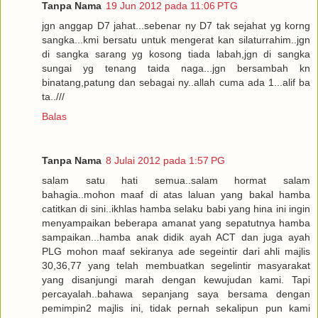
Tanpa Nama
19 Jun 2012 pada 11:06 PTG
jgn anggap D7 jahat...sebenar ny D7 tak sejahat yg korng
sangka...kmi bersatu untuk mengerat kan silaturrahim..jgn
di sangka sarang yg kosong tiada labah,jgn di sangka
sungai yg tenang taida naga...jgn bersambah kn
binatang,patung dan sebagai ny..allah cuma ada 1...alif ba
ta..///
Balas
Tanpa Nama
8 Julai 2012 pada 1:57 PG
salam satu hati semua..salam hormat salam
bahagia..mohon maaf di atas laluan yang bakal hamba
catitkan di sini..ikhlas hamba selaku babi yang hina ini ingin
menyampaikan beberapa amanat yang sepatutnya hamba
sampaikan...hamba anak didik ayah ACT dan juga ayah
PLG mohon maaf sekiranya ade segeintir dari ahli majlis
30,36,77 yang telah membuatkan segelintir masyarakat
yang disanjungi marah dengan kewujudan kami. Tapi
percayalah..bahawa sepanjang saya bersama dengan
pemimpin2 majlis ini, tidak pernah sekalipun pun kami