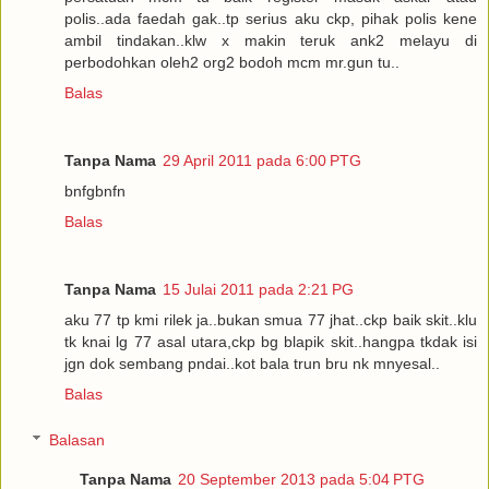
polis..ada faedah gak..tp serius aku ckp, pihak polis kene
ambil tindakan..klw x makin teruk ank2 melayu di
perbodohkan oleh2 org2 bodoh mcm mr.gun tu..
Balas
Tanpa Nama
29 April 2011 pada 6:00 PTG
bnfgbnfn
Balas
Tanpa Nama
15 Julai 2011 pada 2:21 PG
aku 77 tp kmi rilek ja..bukan smua 77 jhat..ckp baik skit..klu
tk knai lg 77 asal utara,ckp bg blapik skit..hangpa tkdak isi
jgn dok sembang pndai..kot bala trun bru nk mnyesal..
Balas
Balasan
Tanpa Nama
20 September 2013 pada 5:04 PTG