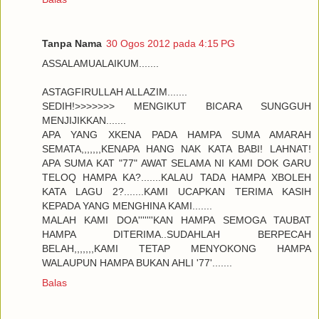
Tanpa Nama
30 Ogos 2012 pada 4:15 PG
ASSALAMUALAIKUM.......
ASTAGFIRULLAH ALLAZIM.......
SEDIH!>>>>>>> MENGIKUT BICARA SUNGGUH
MENJIJIKKAN.......
APA YANG XKENA PADA HAMPA SUMA AMARAH
SEMATA,,,,,,,KENAPA HANG NAK KATA BABI! LAHNAT!
APA SUMA KAT "77" AWAT SELAMA NI KAMI DOK GARU
TELOQ HAMPA KA?.......KALAU TADA HAMPA XBOLEH
KATA LAGU 2?.......KAMI UCAPKAN TERIMA KASIH
KEPADA YANG MENGHINA KAMI.......
MALAH KAMI DOA'''''''KAN HAMPA SEMOGA TAUBAT
HAMPA DITERIMA..SUDAHLAH BERPECAH
BELAH,,,,,,,KAMI TETAP MENYOKONG HAMPA
WALAUPUN HAMPA BUKAN AHLI '77'.......
Balas