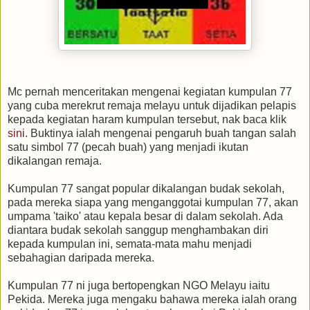
Mc pernah menceritakan mengenai kegiatan kumpulan 77
yang cuba merekrut remaja melayu untuk dijadikan pelapis
kepada kegiatan haram kumpulan tersebut, nak baca klik
sini
. Buktinya ialah mengenai pengaruh buah tangan salah
satu simbol 77 (pecah buah) yang menjadi ikutan
dikalangan remaja.
Kumpulan 77 sangat popular dikalangan budak sekolah,
pada mereka siapa yang menganggotai kumpulan 77, akan
umpama 'taiko' atau kepala besar di dalam sekolah. Ada
diantara budak sekolah sanggup menghambakan diri
kepada kumpulan ini, semata-mata mahu menjadi
sebahagian daripada mereka.
Kumpulan 77 ni juga bertopengkan NGO Melayu iaitu
Pekida. Mereka juga mengaku bahawa mereka ialah orang